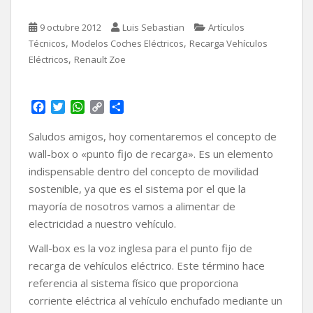
9 octubre 2012
Luis Sebastian
Artículos
,
,
Técnicos
Modelos Coches Eléctricos
Recarga Vehículos
,
Eléctricos
Renault Zoe
F
T
W
C
C
a
w
h
o
o
c
i
a
p
m
Saludos amigos, hoy comentaremos el concepto de
e
t
t
y
p
wall-box o «punto fijo de recarga». Es un elemento
b
t
s
L
a
indispensable dentro del concepto de movilidad
o
e
A
i
r
sostenible, ya que es el sistema por el que la
o
r
p
n
t
k
p
k
i
mayoría de nosotros vamos a alimentar de
r
electricidad a nuestro vehículo.
Wall-box es la voz inglesa para el punto fijo de
recarga de vehículos eléctrico. Este término hace
referencia al sistema físico que proporciona
corriente eléctrica al vehículo enchufado mediante un