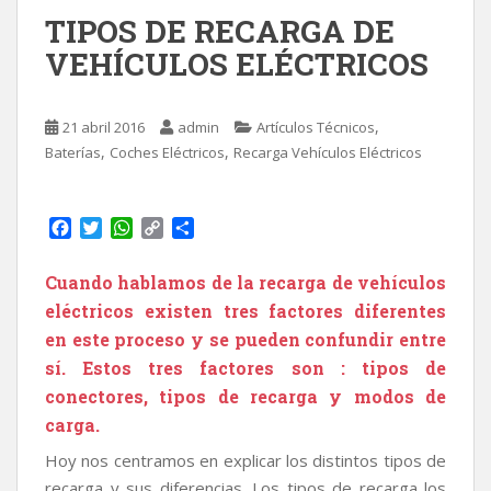
TIPOS DE RECARGA DE
VEHÍCULOS ELÉCTRICOS
,
21 abril 2016
admin
Artículos Técnicos
,
,
Baterías
Coches Eléctricos
Recarga Vehículos Eléctricos
F
T
W
C
C
a
w
h
o
o
c
i
a
p
m
Cuando hablamos de la recarga de vehículos
e
t
t
y
p
eléctricos existen tres factores diferentes
b
t
s
L
a
o
e
A
i
r
en este proceso y se pueden confundir entre
o
r
p
n
t
sí. Estos tres factores son : tipos de
k
p
k
i
conectores, tipos de recarga y modos de
r
carga.
Hoy nos centramos en explicar los distintos tipos de
recarga y sus diferencias. Los tipos de recarga los