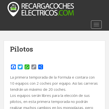
S
k
i
p
t
TOGGLE
o
m
a
Pilotos
i
n
c
o
F
T
W
C
C
n
a
w
h
o
o
t
c
i
a
p
m
La primera temporada de la Formula e contara con
e
e
t
t
y
p
10 equipos con 2 coches por equipo. Asi las carreras
b
t
s
L
a
n
tendrán un máximo de 20 coches.
o
e
A
i
r
t
Los equipos serán libres para la elección de sus
o
r
p
n
t
k
p
k
i
pilotos, en esta primera temporada no podrán
r
realizar muchos cambios en los monoplazas, pero