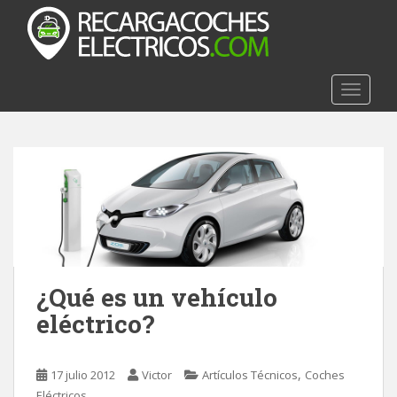
S
k
i
p
t
TOGGLE
o
m
a
i
n
c
o
n
t
¿Qué es un vehículo
e
n
eléctrico?
t
,
17 julio 2012
Victor
Artículos Técnicos
Coches
Eléctricos