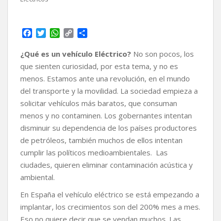
F
T
W
C
C
a
w
h
o
o
c
i
a
p
m
¿Qué es un vehículo Eléctrico?
No son pocos, los
e
t
t
y
p
que sienten curiosidad, por esta tema, y no es
b
t
s
L
a
menos. Estamos ante una revolución, en el mundo
o
e
A
i
r
del transporte y la movilidad. La sociedad empieza a
o
r
p
n
t
k
p
k
i
solicitar vehículos más baratos, que consuman
r
menos y no contaminen. Los gobernantes intentan
disminuir su dependencia de los países productores
de petróleos, también muchos de ellos intentan
cumplir las políticos medioambientales. Las
ciudades, quieren eliminar contaminación acústica y
ambiental.
En España el vehículo eléctrico se está empezando a
implantar, los crecimientos son del 200% mes a mes.
Eso no quiere decir que se vendan muchos. Las