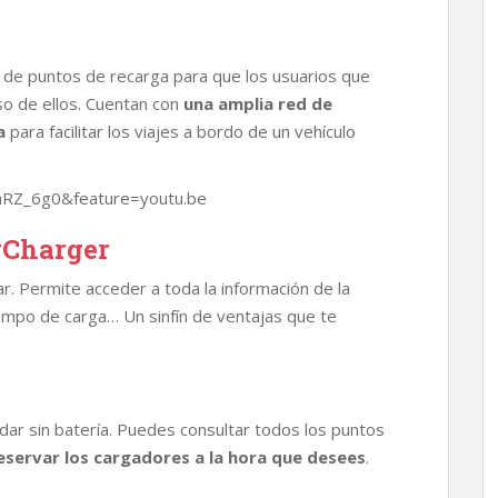
 de puntos de recarga para que los usuarios que
so de ellos. Cuentan con
una amplia red de
a
para facilitar los viajes a bordo de un vehículo
mRZ_6g0&feature=youtu.be
syCharger
izar. Permite acceder a toda la información de la
iempo de carga… Un sinfín de ventajas que te
edar sin batería. Puedes consultar todos los puntos
eservar los cargadores a la hora que desees
.