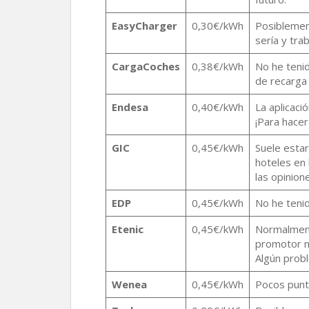
EasyCharger
0,30€/kWh
Posiblemen
sería y tra
CargaCoches
0,38€/kWh
No he teni
de recarga 
Endesa
0,40€/kWh
La aplicaci
¡Para hace
GIC
0,45€/kWh
Suele esta
hoteles en 
las opinion
EDP
0,45€/kWh
No he tenid
Etenic
0,45€/kWh
Normalmente
promotor n
Algún prob
Wenea
0,45€/kWh
Pocos punt