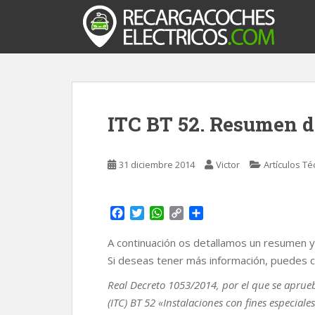
S
k
i
p
t
o
m
ITC BT 52. Resumen d
a
i
n
31 diciembre 2014
Victor
Artículos Té
c
o
n
F
T
W
C
C
t
a
w
h
o
o
e
c
i
a
p
m
A continuación os detallamos un resumen y
n
e
t
t
y
p
Si deseas tener más información, puedes c
t
b
t
s
L
a
o
e
A
i
r
Real Decreto 1053/2014,
por el que se apru
o
r
p
n
t
(ITC) BT 52 «Instalaciones con fines especiale
k
p
k
i