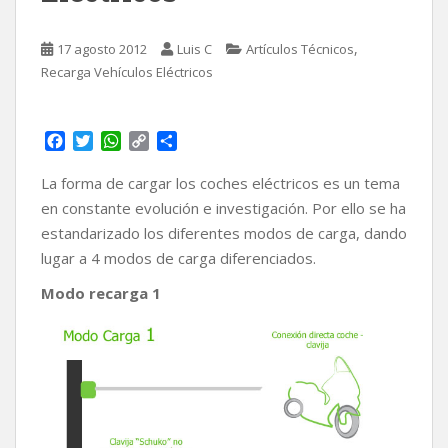
,
17 agosto 2012
Luis C
Artículos Técnicos
Recarga Vehículos Eléctricos
F
T
W
C
C
a
w
h
o
o
c
i
a
p
m
La forma de cargar los coches eléctricos es un tema
e
t
t
y
p
en constante evolución e investigación. Por ello se ha
b
t
s
L
a
estandarizado los diferentes modos de carga, dando
o
e
A
i
r
lugar a 4 modos de carga diferenciados.
o
r
p
n
t
k
p
k
i
Modo recarga 1
r