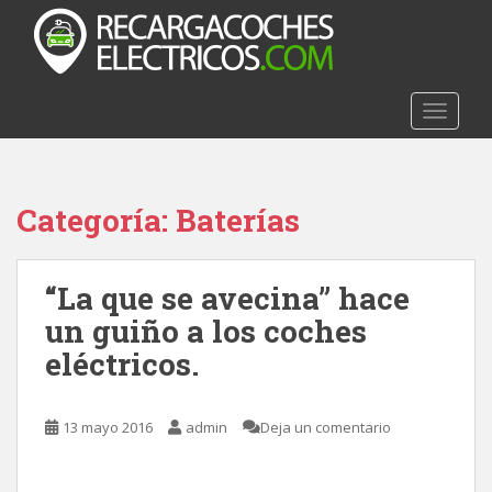
S
k
i
p
t
TOGGLE
o
m
a
Categoría:
Baterías
i
n
c
“La que se avecina” hace
o
n
un guiño a los coches
t
eléctricos.
e
n
t
13 mayo 2016
admin
Deja un comentario