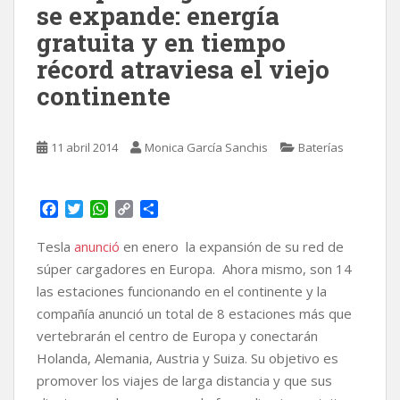
se expande: energía
gratuita y en tiempo
récord atraviesa el viejo
continente
11 abril 2014
Monica García Sanchis
Baterías
F
T
W
C
C
a
w
h
o
o
c
i
a
p
m
Tesla
anunció
en enero la expansión de su red de
e
t
t
y
p
súper cargadores en Europa. Ahora mismo, son 14
b
t
s
L
a
las estaciones funcionando en el continente y la
o
e
A
i
r
compañía anunció un total de 8 estaciones más que
o
r
p
n
t
k
p
k
i
vertebrarán el centro de Europa y conectarán
r
Holanda, Alemania, Austria y Suiza. Su objetivo es
promover los viajes de larga distancia y que sus