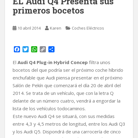
EL Audi Q4 Presenta sus
primeros bocetos
10 abril 2014
Karen
Coches Eléctricos
F
T
W
C
C
a
w
h
o
o
c
i
a
p
m
El
Audi Q4 Plug-in Hybrid Concep
filtra unos
e
t
t
y
p
bocetos del que podría ser el próximo coche híbrido
b
t
s
L
a
enchufable que Audi piensa presentar en el próximo
o
e
A
i
r
Salón de Pekín que comenzará el día 20 de abril del
o
r
p
n
t
k
p
k
i
2014. Se trata de un vehículo, que con la letra Q
r
delante de un número cuatro, vendrá a engordar la
lista de los vehículos todocaminos.
Este nuevo Audi Q4 se situará, con sus medidas
entre 4,3 y 4,5 metros de longitud, entre los Audi Q3
y los Audi Q5. Dispondrá de una carrocería de cinco