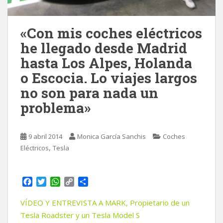
«Con mis coches eléctricos
he llegado desde Madrid
hasta Los Alpes, Holanda
o Escocia. Lo viajes largos
no son para nada un
problema»
9 abril 2014
Monica García Sanchis
Coches
,
Eléctricos
Tesla
F
T
W
C
C
a
w
h
o
o
c
i
a
p
m
VÍDEO Y ENTREVISTA A MARK, Propietario de un
e
t
t
y
p
Tesla Roadster y un Tesla Model S
b
t
s
L
a