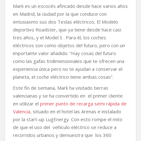
o
e
A
i
r
Mark es un escocés afincado desde hace varios años
o
r
p
n
t
en Madrid, la ciudad por la que conduce con
k
p
k
i
entusiasmo sus dos Teslas eléctricos. El Modelo
r
deportivo Roadster, que ya tiene desde hace casi
tres años, y el Model S . Para él, los coches
eléctricos son como objetos del futuro, pero con un
importante valor añadido: “Hay cosas del futuro
como las gafas tridimensionales que te ofrecen una
experiencia única pero no te ayudan a conservar el
planeta, el coche eléctrico tiene ambas cosas”.
Este fin de semana, Mark ha visitado tierras
valencianas y se ha convertido en el primer cliente
en utilizar el
primer punto de recarga semi rápida de
Valencia
, situado en el hotel las Arenas e instalado
por la start-up LugEnergy. Con esto rompe el mito
de que el uso del vehículo eléctrico se reduce a
recorridos urbanos y demuestra que los 360