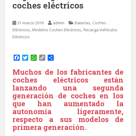
coches eléctricos
,
31 marzo 2016
admin
Baterías
Coches
,
,
Eléctricos
Modelos Coches Eléctricos
Recarga Vehículos
Eléctricos
F
T
W
C
C
a
w
h
o
o
c
i
a
p
m
Muchos de los fabricantes de
e
t
t
y
p
coches eléctricos están
b
t
s
L
a
lanzando una segunda
o
e
A
i
r
generación de coches en los
o
r
p
n
t
k
p
k
i
que han aumentado la
r
autonomía ligeramente,
respecto a sus modelos de
primera generación.