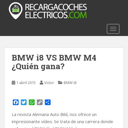
S
k
i
p
t
TOGGLE
o
m
a
BMW i8 VS BMW M4
i
n
¿Quién gana?
c
o
n
1 abril 2015
Victor
BMW i8
t
e
n
F
T
W
C
C
a
w
h
o
o
t
c
i
a
p
m
La revista Alemana Auto Bild, nos ofrece un
e
t
t
y
p
impresionante vídeo. Se trata de una carrera donde
b
t
s
L
a