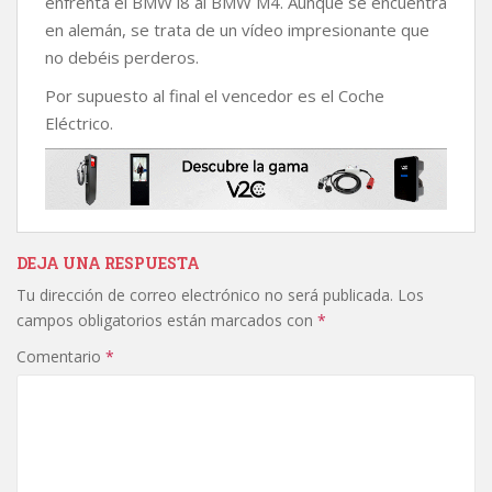
enfrenta el BMW i8 al BMW M4. Aunque se encuentra
o
e
A
i
r
en alemán, se trata de un vídeo impresionante que
o
r
p
n
t
k
p
k
i
no debéis perderos.
r
Por supuesto al final el vencedor es el Coche
Eléctrico.
DEJA UNA RESPUESTA
Tu dirección de correo electrónico no será publicada.
Los
campos obligatorios están marcados con
*
Comentario
*