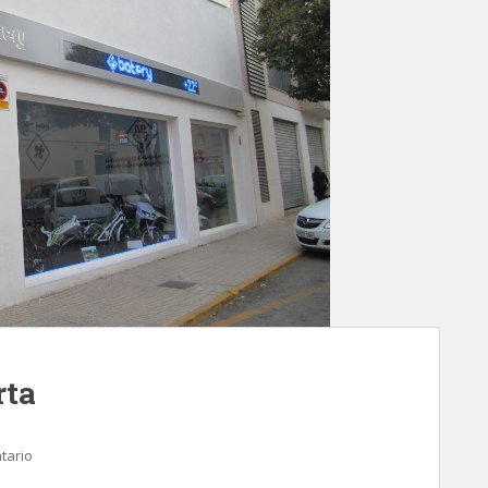
rta
tario