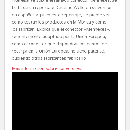
b
t
s
L
a
trata de un reportaje Deutshe Welle en su versión
o
e
A
i
r
en español. Aquí en este reportaje, se puede ver
o
r
p
n
t
k
p
k
i
como testan los productos en la fábrica y como
r
los fabrican Explica que el conector «Mennekes»,
recientemente adoptado por la Unión Europea,
como el conector que dispondrán los puntos de
recarga en la Unión Europea, no tiene patente,
pudiendo otros fabricantes fabricarlo.
Más información sobre conectores.