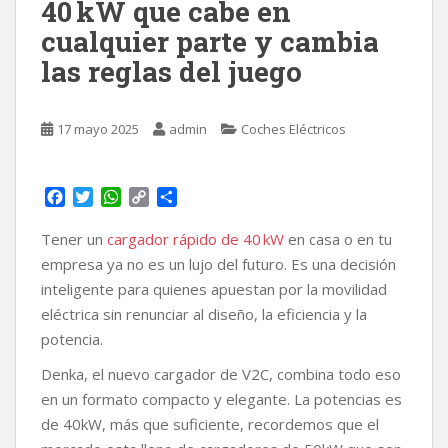
40 kW que cabe en
cualquier parte y cambia
las reglas del juego
17 mayo 2025
admin
Coches Eléctricos
F
T
W
C
C
a
w
h
o
o
c
i
a
p
m
Tener un
cargador rápido de 40 kW
en casa o en tu
e
t
t
y
p
empresa ya no es un lujo del futuro. Es una decisión
b
t
s
L
a
inteligente para quienes apuestan por la movilidad
o
e
A
i
r
eléctrica sin renunciar al diseño, la eficiencia y la
o
r
p
n
t
k
p
k
i
potencia.
r
Denka, el nuevo cargador de V2C, combina todo eso
en un formato compacto y elegante. La potencias es
de 40kW, más que suficiente, recordemos que el