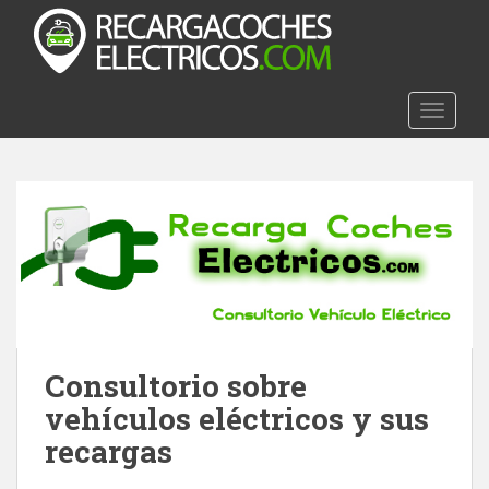
S
k
i
p
t
TOGGLE
o
m
a
i
n
c
o
n
t
e
Consultorio sobre
n
vehículos eléctricos y sus
t
recargas