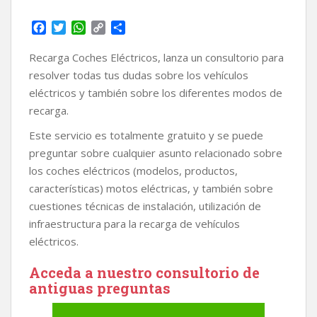
F
T
W
C
C
a
w
h
o
o
c
i
a
p
m
Recarga Coches Eléctricos, lanza un consultorio para
e
t
t
y
p
resolver todas tus dudas sobre los vehículos
b
t
s
L
a
eléctricos y también sobre los diferentes modos de
o
e
A
i
r
recarga.
o
r
p
n
t
k
p
k
i
Este servicio es totalmente gratuito y se puede
r
preguntar sobre cualquier asunto relacionado sobre
los coches eléctricos (modelos, productos,
características) motos eléctricas, y también sobre
cuestiones técnicas de instalación, utilización de
infraestructura para la recarga de vehículos
eléctricos.
Acceda a nuestro consultorio de
antiguas preguntas