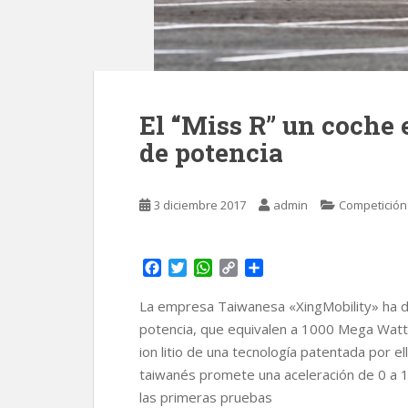
El “Miss R” un coche e
de potencia
3 diciembre 2017
admin
Competición
F
T
W
C
C
a
w
h
o
o
c
i
a
p
m
La empresa Taiwanesa «XingMobility» ha d
e
t
t
y
p
potencia, que equivalen a 1000 Mega Watti
b
t
s
L
a
ion litio de una tecnología patentada por 
o
e
A
i
r
taiwanés promete una aceleración de 0 a 
o
r
p
n
t
k
p
k
i
las primeras pruebas