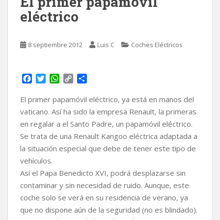
El primer papamóvil
eléctrico
8 septiembre 2012
Luis C
Coches Eléctricos
F
T
W
C
C
a
w
h
o
o
c
i
a
p
m
El primer papamóvil eléctrico, ya está en manos del
e
t
t
y
p
vaticano. Así ha sido la empresa Renault, la primeras
b
t
s
L
a
en regalar a el Santo Padre, un papamóvil eléctrico.
o
e
A
i
r
Se trata de una Renault Kangoo eléctrica adaptada a
o
r
p
n
t
k
p
k
i
la situación especial que debe de tener este tipo de
r
vehículos.
Así el Papa Benedicto XVI, podrá desplazarse sin
contaminar y sin necesidad de ruido. Aunque, este
coche solo se verá en su residencia de verano, ya
que no dispone aún de la seguridad (no es blindado).