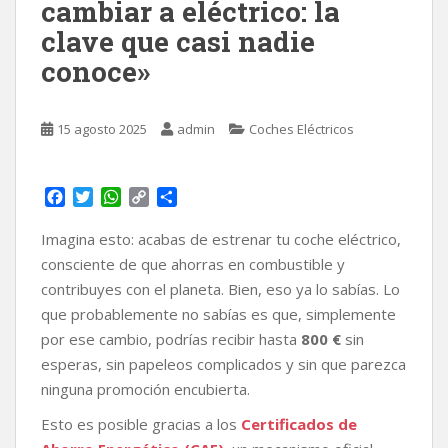
cambiar a eléctrico: la
clave que casi nadie
conoce»
15 agosto 2025
admin
Coches Eléctricos
F
T
W
C
C
a
w
h
o
o
c
i
a
p
m
Imagina esto: acabas de estrenar tu coche eléctrico,
e
t
t
y
p
consciente de que ahorras en combustible y
b
t
s
L
a
contribuyes con el planeta. Bien, eso ya lo sabías. Lo
o
e
A
i
r
que probablemente no sabías es que, simplemente
o
r
p
n
t
k
p
k
i
por ese cambio, podrías recibir hasta
800 €
sin
r
esperas, sin papeleos complicados y sin que parezca
ninguna promoción encubierta.
Esto es posible gracias a los
Certificados de