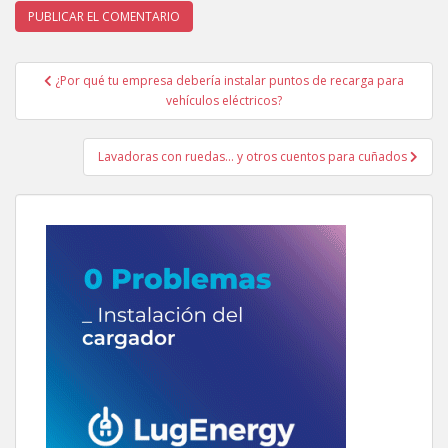
Navegación
¿Por qué tu empresa debería instalar puntos de recarga para
de
vehículos eléctricos?
entradas
Lavadoras con ruedas… y otros cuentos para cuñados