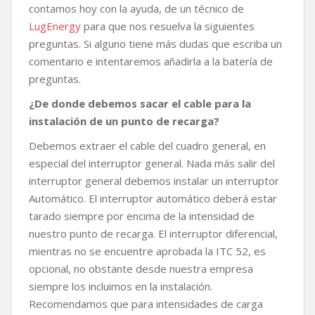
contamos hoy con la ayuda, de un técnico de
o
r
p
n
t
k
p
k
i
LugEnergy
para que nos resuelva la siguientes
r
preguntas. Si alguno tiene más dudas que escriba un
comentario e intentaremos añadirla a la batería de
preguntas.
¿De donde debemos sacar el cable para la
instalación de un punto de recarga?
Debemos extraer el cable del cuadro general, en
especial del interruptor general. Nada más salir del
interruptor general debemos instalar un interruptor
Automático. El interruptor automático deberá estar
tarado siempre por encima de la intensidad de
nuestro punto de recarga. El interruptor diferencial,
mientras no se encuentre aprobada la ITC 52, es
opcional, no obstante desde nuestra empresa
siempre los incluimos en la instalación.
Recomendamos que para intensidades de carga