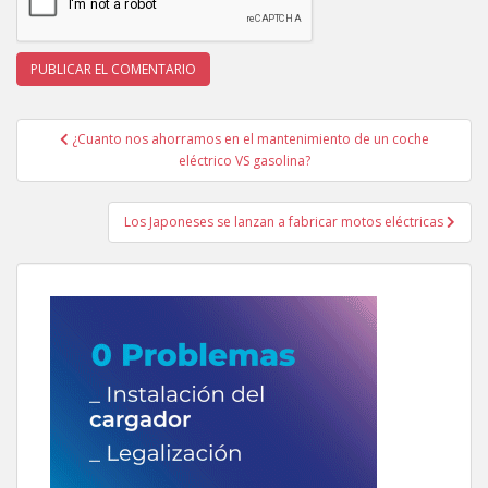
Navegación
¿Cuanto nos ahorramos en el mantenimiento de un coche
de
eléctrico VS gasolina?
entradas
Los Japoneses se lanzan a fabricar motos eléctricas