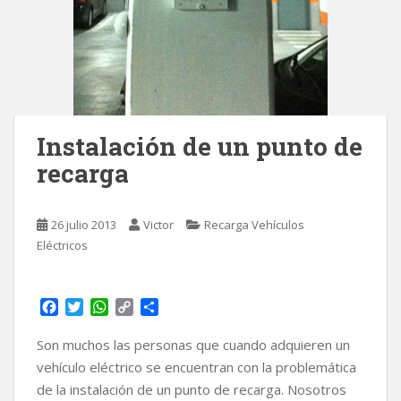
Instalación de un punto de
recarga
26 julio 2013
Victor
Recarga Vehículos
Eléctricos
F
T
W
C
C
a
w
h
o
o
c
i
a
p
m
Son muchos las personas que cuando adquieren un
e
t
t
y
p
vehículo eléctrico se encuentran con la problemática
b
t
s
L
a
de la instalación de un punto de recarga. Nosotros
o
e
A
i
r