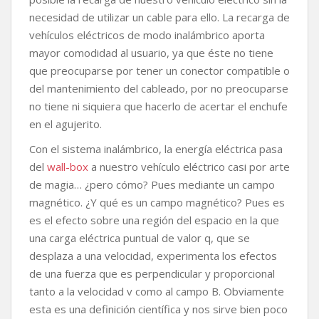
b
t
s
L
a
necesidad de utilizar un cable para ello. La recarga de
o
e
A
i
r
vehículos eléctricos de modo inalámbrico aporta
o
r
p
n
t
k
p
k
i
mayor comodidad al usuario, ya que éste no tiene
r
que preocuparse por tener un conector compatible o
del mantenimiento del cableado, por no preocuparse
no tiene ni siquiera que hacerlo de acertar el enchufe
en el agujerito.
Con el sistema inalámbrico, la energía eléctrica pasa
del
wall-box
a nuestro vehículo eléctrico casi por arte
de magia… ¿pero cómo? Pues mediante un campo
magnético. ¿Y qué es un campo magnético? Pues es
es el efecto sobre una región del espacio en la que
una carga eléctrica puntual de valor q, que se
desplaza a una velocidad, experimenta los efectos
de una fuerza que es perpendicular y proporcional
tanto a la velocidad v como al campo B. Obviamente
esta es una definición científica y nos sirve bien poco