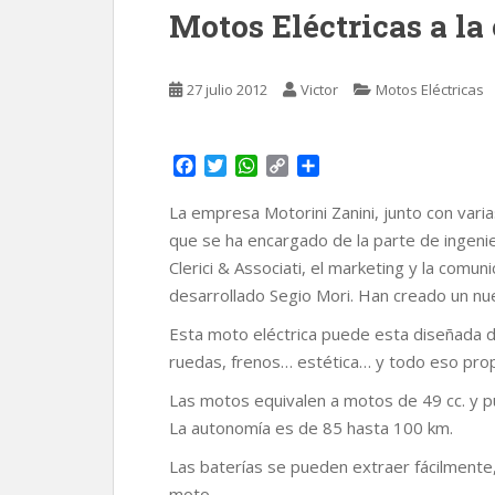
Motos Eléctricas a la 
27 julio 2012
Victor
Motos Eléctricas
F
T
W
C
C
a
w
h
o
o
c
i
a
p
m
La empresa Motorini Zanini, junto con va
e
t
t
y
p
que se ha encargado de la parte de ingenie
b
t
s
L
a
Clerici & Associati, el marketing y la comun
o
e
A
i
r
desarrollado Segio Mori. Han creado un nu
o
r
p
n
t
k
p
k
i
Esta moto eléctrica puede esta diseñada di
r
ruedas, frenos… estética… y todo eso prop
Las motos equivalen a motos de 49 cc. y p
La autonomía es de 85 hasta 100 km.
Las baterías se pueden extraer fácilmente,
moto.