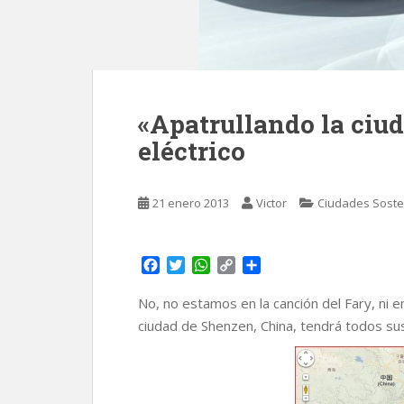
«Apatrullando la ciu
eléctrico
21 enero 2013
Victor
Ciudades Soste
F
T
W
C
C
a
w
h
o
o
c
i
a
p
m
No, no estamos en la canción del Fary, ni e
e
t
t
y
p
ciudad de Shenzen, China, tendrá todos sus 
b
t
s
L
a
o
e
A
i
r
o
r
p
n
t
k
p
k
i