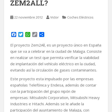
ZEM2ALL?
22 noviembre 2012
Victor
Coches Eléctricos
F
T
W
C
C
a
w
h
o
o
c
i
a
p
m
El proyecto Zem2All, es un proyecto único en España
e
t
t
y
p
que se va a celebrar en la ciudad de Malaga. Consiste
b
t
s
L
a
en realizar un test que permita verificar la viabilidad
o
e
A
i
r
de implantación del vehículo eléctrico en la ciudad,
o
r
p
n
t
k
p
k
i
evitando así la circulación de gases contaminantes.
r
Este proyecto esta impulsado por las empresas
españolas Telefónica y Endesa, además de contar
con la participación del grupo nipón de
empresas: Mitsubishi Corporation, Mitsubishi Heavy
Industries e Hitachi. Además se le añade la
participación del ayuntamiento de Malaga, con