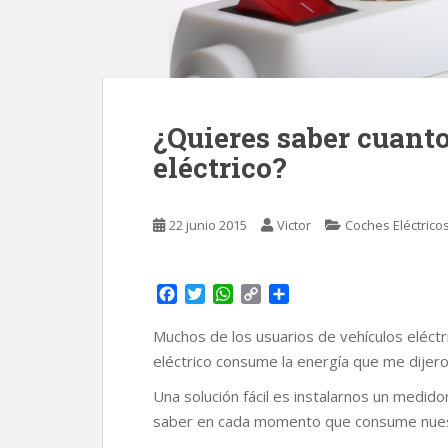
¿Quieres saber cuant
eléctrico?
22 junio 2015
Victor
Coches Eléctrico
F
T
W
C
C
a
w
h
o
o
c
i
a
p
m
Muchos de los usuarios de vehículos eléct
e
t
t
y
p
eléctrico consume la energía que me dijero
b
t
s
L
a
o
e
A
i
r
Una solución fácil es instalarnos un medi
o
r
p
n
t
saber en cada momento que consume nuest
k
p
k
i