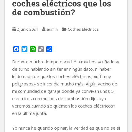
coches eléctricos que los
de combustión?
2 junio 2024
admin
Coches Eléctricos
F
T
W
C
C
a
w
h
o
o
c
i
a
p
m
Durante mucho tiempo escuché a muchos «cuñados»
e
t
t
y
p
de turno hablando sin tener ningún dato, ni haber
b
t
s
L
a
leído nada de que los coches eléctricos, «uff muy
o
e
A
i
r
peligrosos» se incendia mucho más. Algún vecino de
o
r
p
n
t
k
p
k
i
mi comunidad de garaje donde ya convivan unos 5
r
eléctricos con muchos de combustión dijo, «ya
veremos cuando se quemen los coches eléctricos»
en la última junta.
Yo nunca he querido opinar, la verdad es que no se si