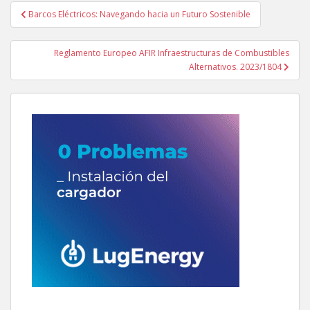
Navegación
Barcos Eléctricos: Navegando hacia un Futuro Sostenible
de
entradas
Reglamento Europeo AFIR Infraestructuras de Combustibles
Alternativos. 2023/1804