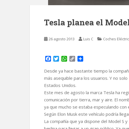
Tesla planea el Mode
26 agosto 2013
Luis C
Coches Eléctri
F
T
W
C
C
a
w
h
o
o
c
i
a
p
m
Desde ya hace bastante tiempo la compañí
e
t
t
y
p
más asequible para los usuarios. Y no solo
b
t
s
L
a
Estados Unidos.
o
e
A
i
r
Este mes de agosto la marca Tesla ha reg
o
r
p
n
t
k
p
k
i
comunicación por tierra, mar y aire. El no
r
ya que mucho se estaba especulando con 
Según Elon Musk este vehículo podría llegar
La compañía que ya dispone del Model S y e
berlina para llegar a un gran público. Ya q