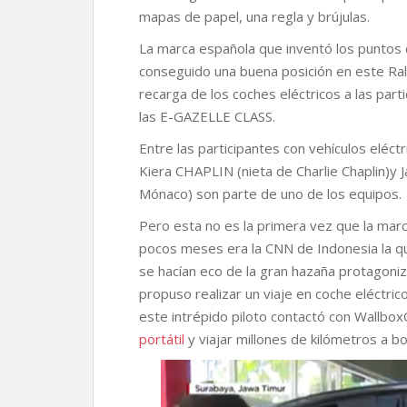
k
p
k
i
mapas de papel, una regla y brújulas.
r
La marca española que inventó los puntos d
conseguido una buena posición en este Ral
recarga de los coches eléctricos a las parti
las E-GAZELLE CLASS.
Entre las participantes con vehículos eléc
Kiera CHAPLIN (nieta de Charlie Chaplin)y 
Mónaco) son parte de uno de los equipos.
Pero esta no es la primera vez que la marc
pocos meses era la CNN de Indonesia la qu
se hacían eco de la gran hazaña protagon
propuso realizar un viaje en coche eléctric
este intrépido piloto contactó con Wallbo
portátil
y viajar millones de kilómetros a b