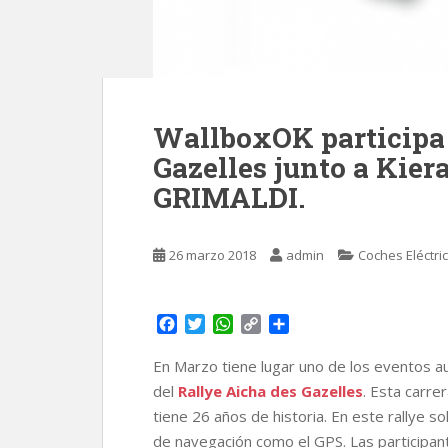
WallboxOK participa 
Gazelles junto a Kie
GRIMALDI.
26 marzo 2018
admin
Coches Eléctri
F
T
W
C
C
a
w
h
o
o
c
i
a
p
m
En Marzo tiene lugar uno de los eventos au
e
t
t
y
p
del
Rallye Aicha des Gazelles
. Esta carre
b
t
s
L
a
tiene 26 años de historia. En este rallye 
o
e
A
i
r
de navegación como el GPS. Las participan
o
r
p
n
t