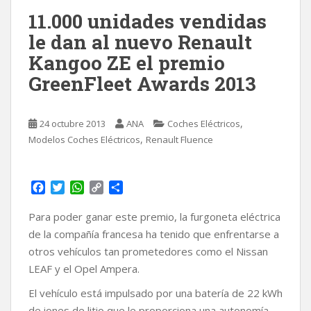
11.000 unidades vendidas
le dan al nuevo Renault
Kangoo ZE el premio
GreenFleet Awards 2013
,
24 octubre 2013
ANA
Coches Eléctricos
,
Modelos Coches Eléctricos
Renault Fluence
F
T
W
C
C
a
w
h
o
o
c
i
a
p
m
Para poder ganar este premio, la furgoneta eléctrica
e
t
t
y
p
de la compañía francesa ha tenido que enfrentarse a
b
t
s
L
a
otros vehículos tan prometedores como el Nissan
o
e
A
i
r
LEAF y el Opel Ampera.
o
r
p
n
t
k
p
k
i
El vehículo está impulsado por una batería de 22 kWh
r
de iones de litio que le proporciona una autonomía