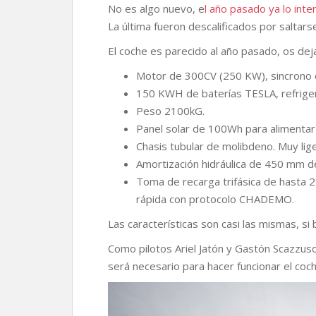
o
r
p
n
t
No es algo nuevo, e
l año pasado ya lo inte
k
p
k
i
La última fueron descalificados por saltars
r
El coche es parecido al año pasado, os dej
Motor de 300CV (250 KW), sincrono
150 KWH de baterías TESLA, refrige
Peso 2100kG.
Panel solar de 100Wh para alimentar
Chasis tubular de molibdeno. Muy lige
Amortización hidráulica de 450 mm d
Toma de recarga trifásica de hasta 
rápida con protocolo CHADEMO.
Las características son casi las mismas, s
Como pilotos Ariel Jatón y Gastón Scazzuso
será necesario para hacer funcionar el coch