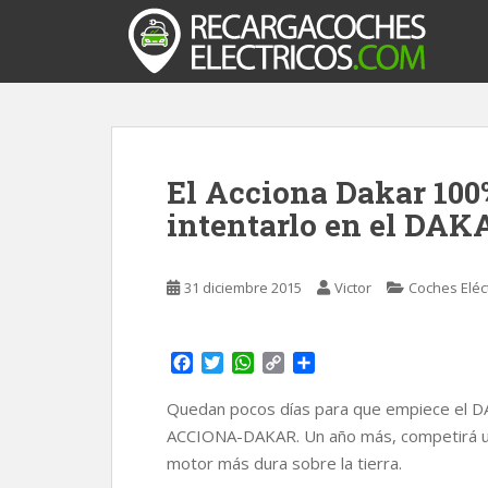
S
k
i
p
t
o
m
El Acciona Dakar 100%
a
i
intentarlo en el DAK
n
c
o
31 diciembre 2015
Victor
Coches Eléc
n
t
F
T
W
C
C
e
a
w
h
o
o
n
c
i
a
p
m
Quedan pocos días para que empiece el DA
t
e
t
t
y
p
ACCIONA-DAKAR. Un año más, competirá un 
b
t
s
L
a
motor más dura sobre la tierra.
o
e
A
i
r