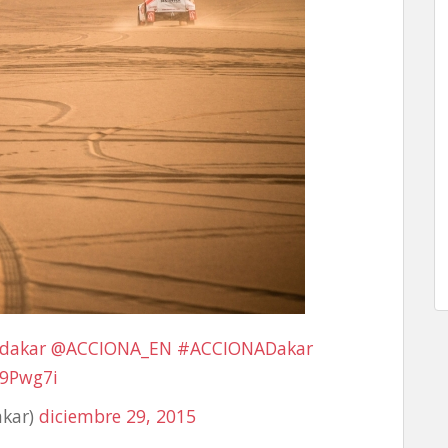
dakar
@ACCIONA_EN
#ACCIONADakar
V9Pwg7i
kar)
diciembre 29, 2015