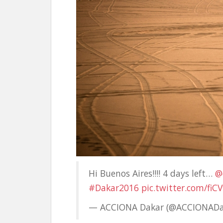
Hi Buenos Aires!!!! 4 days left…
@
#Dakar2016
pic.twitter.com/fiC
— ACCIONA Dakar (@ACCIONADa