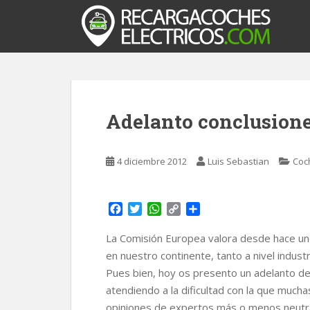
S
k
i
p
t
o
m
Adelanto conclusion
a
i
n
4 diciembre 2012
Luis Sebastian
Coch
c
o
n
F
T
W
C
C
t
a
w
h
o
o
e
c
i
a
p
m
La Comisión Europea valora desde hace unos
n
e
t
t
y
p
en nuestro continente, tanto a nivel industr
t
b
t
s
L
a
Pues bien, hoy os presento un adelanto de
o
e
A
i
r
atendiendo a la dificultad con la que much
o
r
p
n
t
k
p
k
i
opiniones de expertos más o menos neutr