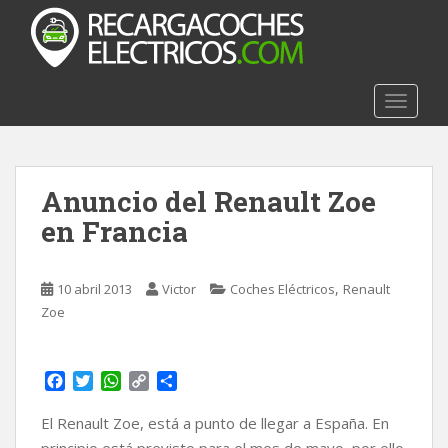
S
k
i
p
t
TOGGLE
o
m
a
Anuncio del Renault Zoe
i
n
en Francia
c
o
n
,
10 abril 2013
Victor
Coches Eléctricos
Renault
t
Zoe
e
n
t
F
T
W
C
C
a
w
h
o
o
c
i
a
p
m
El Renault Zoe, está a punto de llegar a España. En
e
t
t
y
p
principio está previsto para el mes de mayo, por ello