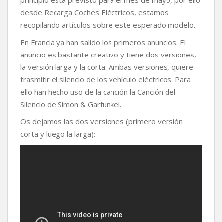
b
t
s
L
a
desde Recarga Coches Eléctricos, estamos
o
e
A
i
r
recopilando artículos sobre este esperado modelo.
o
r
p
n
t
k
p
k
i
En Francia ya han salido los primeros anuncios. El
r
anuncio es bastante creativo y tiene dos versiones,
la versión larga y la corta. Ambas versiones, quiere
trasmitir el silencio de los vehículo eléctricos. Para
ello han hecho uso de la canción la Canción del
Silencio de Simon & Garfunkel.
Os dejamos las dos versiones (primero versión
corta y luego la larga):