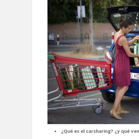
o
r
p
n
t
k
p
k
i
r
¿Qué es el carsharing? ¿y qué ven