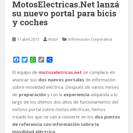
MotosElectricas.Net lanzá
su nuevo portal para bicis
y coches
11 abril 2013
Victor
Información Corporativa
F
T
W
C
C
a
w
h
o
o
c
i
a
p
m
El equipo de
motoseletricas.net
se complace en
e
t
t
y
p
anunciar sus
dos nuevos portales
de información
b
t
s
L
a
sobre movilidad eléctrica. Después de varios meses
o
e
A
i
r
de
preparación
y con la
experiencia
adquirida a lo
o
r
p
n
t
k
p
k
i
largo de los últimos dos años de funcionamiento del
r
exitoso portal sobre motos eléctricas; hemos
creado los que se van a convertir en los
dos puntos
de referencia con información sobre la
movilidad eléctrica.