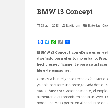
BMW i3 Concept
,
23 abril 2013
Nadia dm
Baterías
Ciu
F
T
W
C
C
a
w
h
o
o
c
i
a
p
m
El BMW i3 Concept con eDrive es un ve
e
t
t
y
p
diseñado para el entorno urbano. Prop
b
t
s
L
a
hecho específicamente para satisfacer 
o
e
A
i
r
libre de emisiones.
o
r
p
n
t
k
p
k
i
Gracias a la inteligente tecnología BMW eD
r
ya solo requiere una recarga cada dos o tr
160 kilómetros
.Adicionalmente, el empl
aumentar la autonomía en hasta un 25%. L
modo EcoPro+) permiten al conductor del