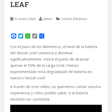
LEAF
31 enero 2020
admin
Coches Eléctricos
F
T
W
C
C
a
w
h
o
o
c
i
a
p
m
Con el paso de los kilómetros, el nivel de la batería
e
t
t
y
p
del Nissan Leaf comienza a disminuir
b
t
s
L
a
significativamente. Hasta el punto de alcanzar
o
e
A
i
r
apenas el 50% de la carga total. Hemos
o
r
p
n
t
k
p
k
i
experimentado esta degradación de batería en
r
nuestro Nissan Leaf.
A través de este vídeo, os queremos contar nuestra
experiencia y cómo podéis saber si la batería
necesita ser sustituida.