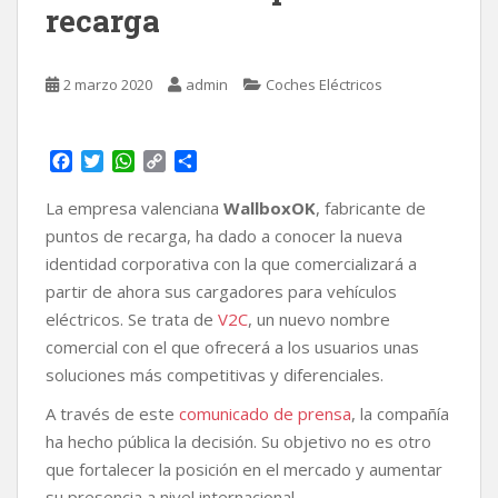
recarga
2 marzo 2020
admin
Coches Eléctricos
F
T
W
C
C
a
w
h
o
o
c
i
a
p
m
La empresa valenciana
WallboxOK
, fabricante de
e
t
t
y
p
puntos de recarga, ha dado a conocer la nueva
b
t
s
L
a
identidad corporativa con la que comercializará a
o
e
A
i
r
partir de ahora sus cargadores para vehículos
o
r
p
n
t
k
p
k
i
eléctricos. Se trata de
V2C
, un nuevo nombre
r
comercial con el que ofrecerá a los usuarios unas
soluciones más competitivas y diferenciales.
A través de este
comunicado de prensa
, la compañía
ha hecho pública la decisión. Su objetivo no es otro
que fortalecer la posición en el mercado y aumentar
su presencia a nivel internacional.