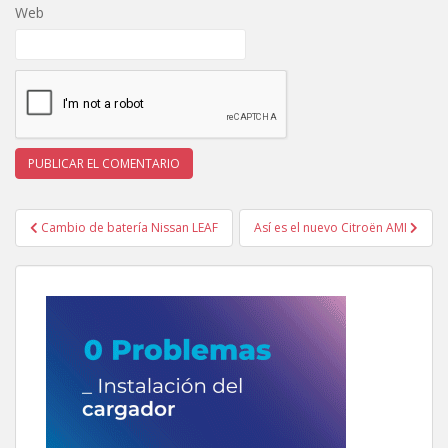
Web
Navegación
Cambio de batería Nissan LEAF
Así es el nuevo Citroën AMI
de
entradas