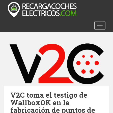
S
k
i
p
t
TOGGLE
o
m
a
i
n
c
o
n
t
e
n
V2C toma el testigo de
t
WallboxOK en la
fabricación de puntos de