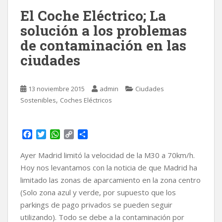
El Coche Eléctrico; La
solución a los problemas
de contaminación en las
ciudades
13 noviembre 2015
admin
Ciudades
,
Sostenibles
Coches Eléctricos
F
T
W
C
C
a
w
h
o
o
c
i
a
p
m
Ayer Madrid limitó la velocidad de la M30 a 70km/h.
e
t
t
y
p
Hoy nos levantamos con la noticia de que Madrid ha
b
t
s
L
a
limitado las zonas de aparcamiento en la zona centro
o
e
A
i
r
(Solo zona azul y verde, por supuesto que los
o
r
p
n
t
k
p
k
i
parkings de pago privados se pueden seguir
r
utilizando). Todo se debe a la contaminación por