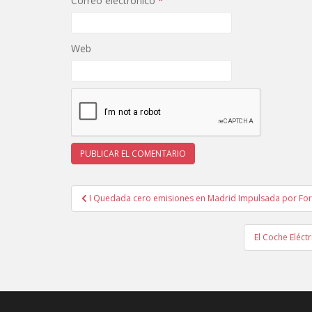
Correo electrónico
*
Web
Navegación
I Quedada cero emisiones en Madrid Impulsada por For
de
entradas
El Coche Eléct