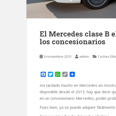
El Mercedes clase B e
los concesionarios
9 noviembre 2015
admin
Coches Eléc
F
T
W
C
C
a
w
h
o
o
c
i
a
p
m
Ha tardado mucho en Mercedes en mostrar
e
t
t
y
p
disponible desde el 2015, hay que decir qu
b
t
s
L
a
en un concesionario Mercedes, poder probarl
o
e
A
i
r
o
r
p
n
t
Pues bien, ya se puede adquirir fácilmente
k
p
k
i
r