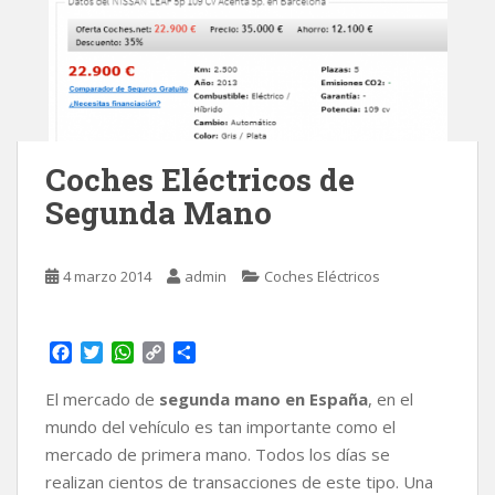
Coches Eléctricos de
Segunda Mano
4 marzo 2014
admin
Coches Eléctricos
F
T
W
C
C
a
w
h
o
o
c
i
a
p
m
El mercado de
segunda mano en España
, en el
e
t
t
y
p
mundo del vehículo es tan importante como el
b
t
s
L
a
mercado de primera mano. Todos los días se
o
e
A
i
r
realizan cientos de transacciones de este tipo. Una
o
r
p
n
t