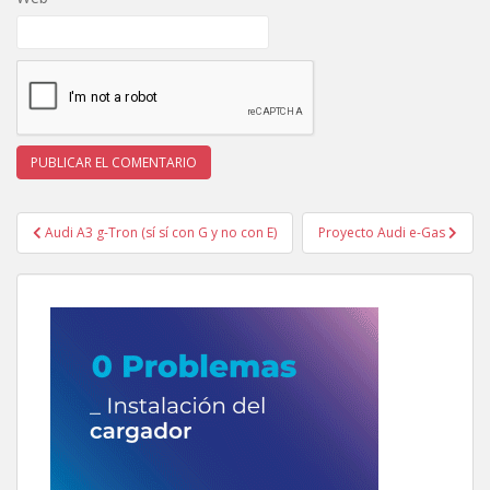
Navegación
Audi A3 g-Tron (sí sí con G y no con E)
Proyecto Audi e-Gas
de
entradas