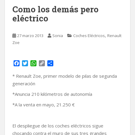
Como los demás pero
eléctrico
,
27 marzo 2013
Sonia
Coches Eléctricos
Renault
Zoe
F
T
W
C
C
a
w
h
o
o
c
i
a
p
m
* Renault Zoe, primer modelo de pilas de segunda
e
t
t
y
p
generación
b
t
s
L
a
o
e
A
i
r
*Anuncia 210 kilómetros de autonomía
o
r
p
n
t
*A la venta en mayo, 21.250 €
k
p
k
i
r
El despliegue de los coches eléctricos sigue
chocando contra el muro de sus tres grandes