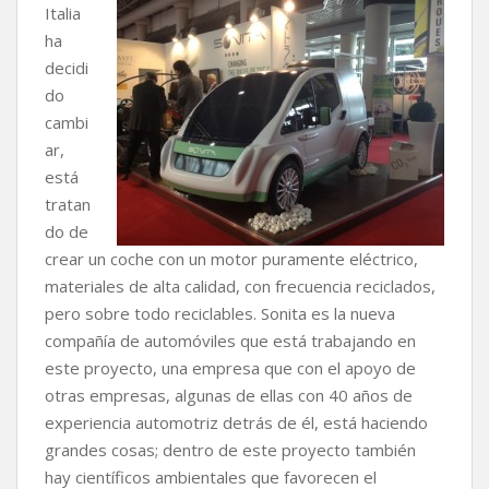
c
i
a
p
m
Italia
e
t
t
y
p
ha
b
t
s
L
a
decidi
o
e
A
i
r
do
o
r
p
n
t
k
p
k
i
cambi
r
ar,
está
tratan
do de
crear un coche con un motor puramente eléctrico,
materiales de alta calidad, con frecuencia reciclados,
pero sobre todo reciclables. Sonita es la nueva
compañía de automóviles que está trabajando en
este proyecto, una empresa que con el apoyo de
otras empresas, algunas de ellas con 40 años de
experiencia automotriz detrás de él, está haciendo
grandes cosas; dentro de este proyecto también
hay científicos ambientales que favorecen el