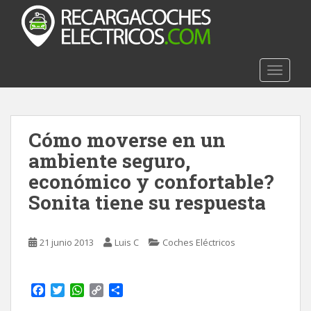
S
k
i
p
t
TOGGLE
o
m
a
Cómo moverse en un
i
n
ambiente seguro,
c
económico y confortable?
o
Sonita tiene su respuesta
n
t
e
21 junio 2013
Luis C
Coches Eléctricos
n
t
F
T
W
C
C
a
w
h
o
o