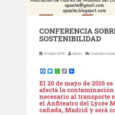
CONFERENCIA SOBR
SOSTENIBILIDAD
19 mayo 2016
admin
Ciudades Soste
F
T
W
C
C
a
w
h
o
o
c
i
a
p
m
El 20 de mayo de 2016 se
e
t
t
y
p
afecta la contaminación 
b
t
s
L
a
necesario al transporte s
o
e
A
i
r
el Anfiteatro del Lycée 
o
r
p
n
t
k
p
k
i
cañada, Madrid y será c
r