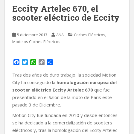
Eccity Artelec 670, el
scooter eléctrico de Eccity
,
5 diciembre 2013
ANA
Coches Eléctricos
Modelos Coches Eléctricos
F
T
W
C
C
a
w
h
o
o
c
i
a
p
m
Tras dos años de duro trabajo, la sociedad Motion
e
t
t
y
p
City ha conseguido la
homologación europea del
b
t
s
L
a
scooter eléctrico Eccity Artelec 670
que fue
o
e
A
i
r
presentado en el Salón de la moto de París este
o
r
p
n
t
k
p
k
i
pasado 3 de Diciembre.
r
Motion City fue fundada en 2010 y desde entonces
se ha dedicado a la comercialización de scooters
eléctricos y, tras la homologación del Eccity Artelec