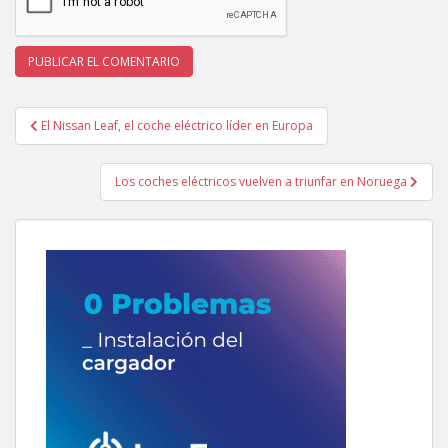
Navegación
El Nissan Leaf, el coche eléctrico líder en Europa
de
entradas
Los coches eléctricos vuelven a triunfar en Noruega