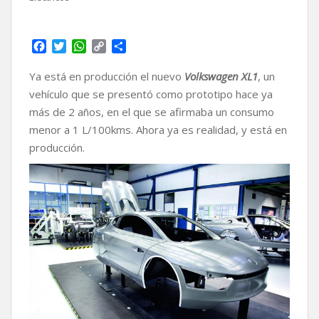
F
T
W
C
C
a
w
h
o
o
c
i
a
p
m
Ya está en producción el nuevo
Volkswagen XL1
, un
e
t
t
y
p
vehículo que se presentó como prototipo hace ya
b
t
s
L
a
más de 2 años, en el que se afirmaba un consumo
o
e
A
i
r
menor a 1 L/100kms. Ahora ya es realidad, y está en
o
r
p
n
t
k
p
k
i
producción.
r