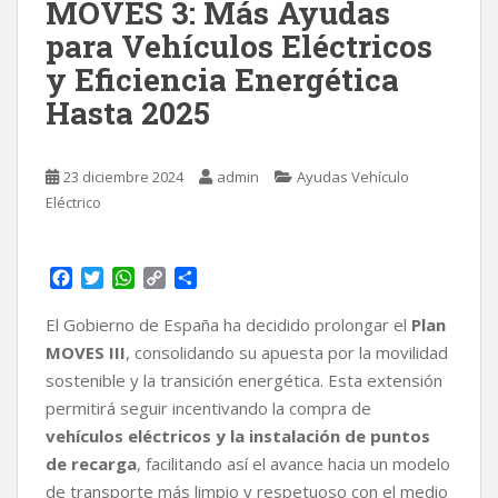
MOVES 3: Más Ayudas
para Vehículos Eléctricos
y Eficiencia Energética
Hasta 2025
23 diciembre 2024
admin
Ayudas Vehículo
Eléctrico
F
T
W
C
C
a
w
h
o
o
c
i
a
p
m
El Gobierno de España ha decidido prolongar el
Plan
e
t
t
y
p
MOVES III
, consolidando su apuesta por la movilidad
b
t
s
L
a
sostenible y la transición energética. Esta extensión
o
e
A
i
r
permitirá seguir incentivando la compra de
o
r
p
n
t
k
p
k
i
vehículos eléctricos y la instalación de puntos
r
de recarga
, facilitando así el avance hacia un modelo
de transporte más limpio y respetuoso con el medio