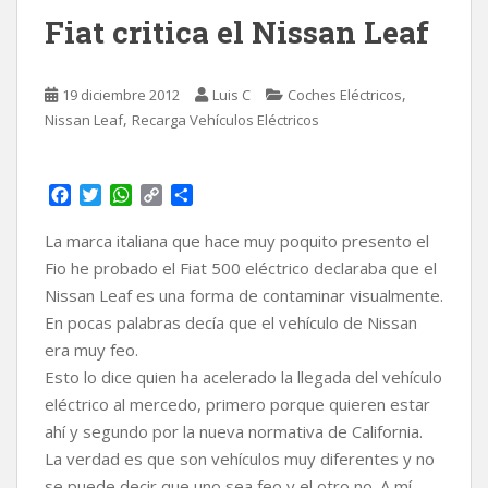
Fiat critica el Nissan Leaf
,
19 diciembre 2012
Luis C
Coches Eléctricos
,
Nissan Leaf
Recarga Vehículos Eléctricos
F
T
W
C
C
a
w
h
o
o
c
i
a
p
m
La marca italiana que hace muy poquito presento el
e
t
t
y
p
Fio he probado el Fiat 500 eléctrico declaraba que el
b
t
s
L
a
Nissan Leaf es una forma de contaminar visualmente.
o
e
A
i
r
En pocas palabras decía que el vehículo de Nissan
o
r
p
n
t
k
p
k
i
era muy feo.
r
Esto lo dice quien ha acelerado la llegada del vehículo
eléctrico al mercedo, primero porque quieren estar
ahí y segundo por la nueva normativa de California.
La verdad es que son vehículos muy diferentes y no
se puede decir que uno sea feo y el otro no. A mí