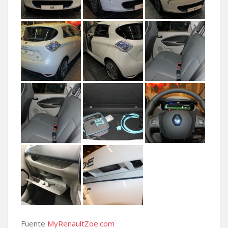
Fuente
MyRenaultZoe.com