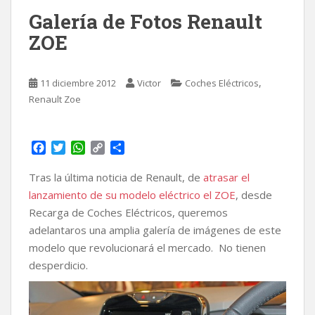
Galería de Fotos Renault
ZOE
,
11 diciembre 2012
Victor
Coches Eléctricos
Renault Zoe
F
T
W
C
C
a
w
h
o
o
c
i
a
p
m
Tras la última noticia de Renault, de
atrasar el
e
t
t
y
p
lanzamiento de su modelo eléctrico el ZOE
, desde
b
t
s
L
a
Recarga de Coches Eléctricos, queremos
o
e
A
i
r
adelantaros una amplia galería de imágenes de este
o
r
p
n
t
k
p
k
i
modelo que revolucionará el mercado. No tienen
r
desperdicio.