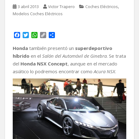
,
3 abril 2013
Victor Trapero
Coches Eléctricos
Modelos Coches Eléctricos
F
T
W
C
C
a
w
h
o
o
c
i
a
p
m
Honda
también presentó un
superdeportivo
e
t
t
y
p
híbrido
en el
Salón del Automóvil de Ginebra
. Se trata
b
t
s
L
a
del
Honda NSX Concept
, aunque en el mercado
o
e
A
i
r
asiático lo podremos encontrar como
Acura NSX
.
o
r
p
n
t
k
p
k
i
r